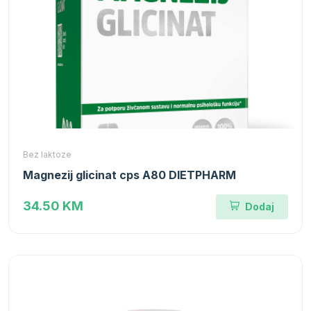
Bez laktoze
Magnezij glicinat cps A80 DIETPHARM
34.50 KM
Dodaj