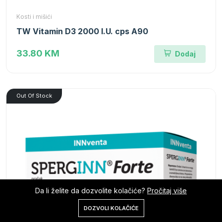
Kosti i mišići
TW Vitamin D3 2000 I.U. cps A90
33.80 KM
Dodaj
Out Of Stock
Da li želite da dozvolite kolačiće?
Pročitaj više
0
DOZVOLI KOLAČIĆE
Početna
Shop
Korpa
Pretraga
Nalog