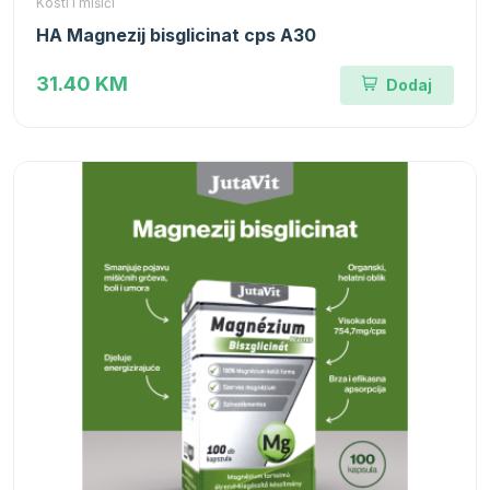
Kosti i mišići
HA Magnezij bisglicinat cps A30
31.40 KM
Dodaj