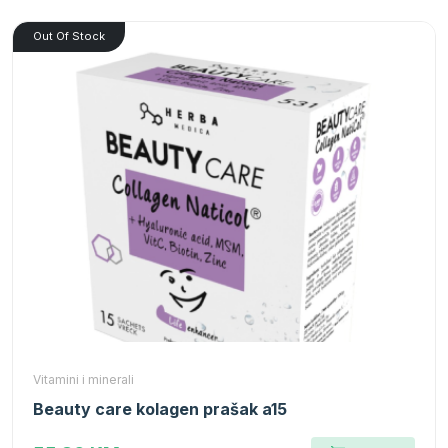
Out Of Stock
Vitamini i minerali
Beauty care kolagen prašak a15