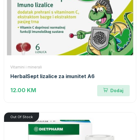
Vitamini i minerali
HerbalSept lizalice za imunitet A6
12.00 KM
Dodaj
Out Of Stock