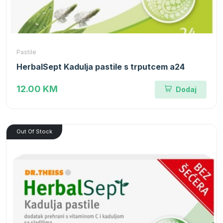
Pastile
HerbalSept Kadulja pastile s trputcem a24
12.00 KM
Dodaj
Out Of Stock