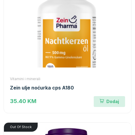
Vitamini i minerali
Zein ulje noćurka cps A180
35.40 KM
Dodaj
Out Of Stock