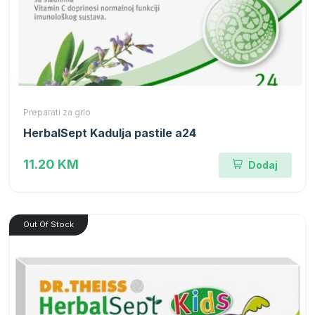
Preparati za grlo
HerbalSept Kadulja pastile a24
11.20 KM
Dodaj
Out Of Stock