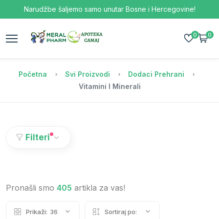
Narudžbe šaljemo samo unutar Bosne i Hercegovine!
0
0
Početna
Svi Proizvodi
Dodaci Prehrani
Vitamini I Minerali
Filteri
Pronašli smo
405
artikla za vas!
Prikaži:
36
Sortiraj po: