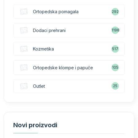
Ortopedska pomagala
292
Dodaci prehrani
1198
Kozmetika
517
Ortopedske klompe i papuče
105
Outlet
25
Novi proizvodi