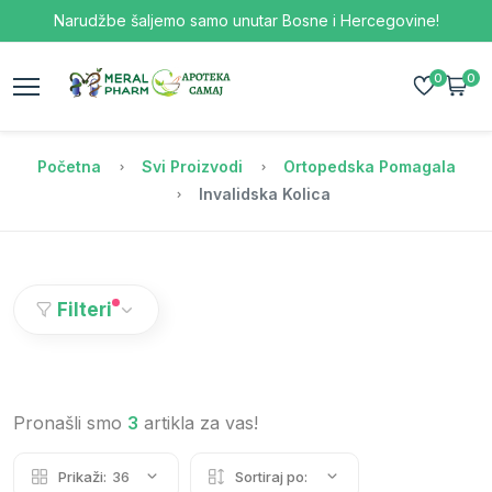
Narudžbe šaljemo samo unutar Bosne i Hercegovine!
0
0
Početna
Svi Proizvodi
Ortopedska Pomagala
Invalidska Kolica
Filteri
Pronašli smo
3
artikla za vas!
Prikaži:
36
Sortiraj po: