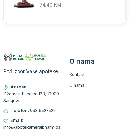
74.40 KM
O nama
Prvi izbor Vaše apoteke.
Kontakt
O nama
Adresa:
Džemala Bijedića 123, 71000
Sarajevo
Telefon:
033 652-522
Email:
info@apotekameralpharm.ba