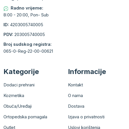
Radno vrijeme:
8:00 - 20:00, Pon- Sub
ID:
4203005740005
PDV:
203005740005
Broj sudskog registra:
065-0-Reg-22-00-00621
Kategorije
Informacije
Dodaci prehrani
Kontakt
Kozmetika
O nama
Obuća/Uređaji
Dostava
Ortopedska pomagala
Izjava o privatnosti
Outlet
Uslovi korištenja