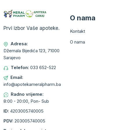
O nama
Prvi izbor Vaše apoteke.
Kontakt
O nama
Adresa:
Džemala Bijedića 123, 71000
Sarajevo
Telefon:
033 652-522
Email:
info@apotekameralpharm.ba
Radno vrijeme:
8:00 - 20:00, Pon- Sub
ID:
4203005740005
PDV:
203005740005