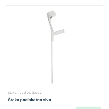
Štake, hodalice, štapovi
Štaka podlakatna siva