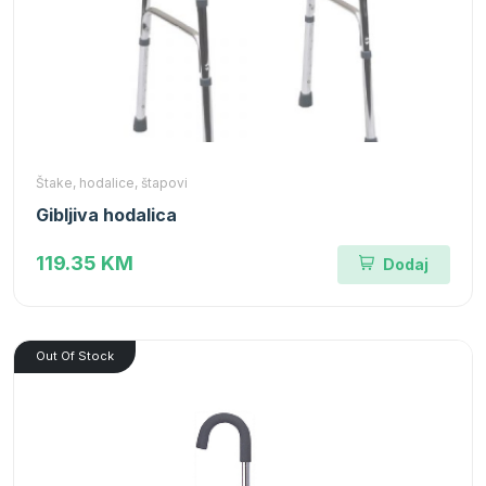
Štake, hodalice, štapovi
Gibljiva hodalica
119.35 KM
Dodaj
Out Of Stock