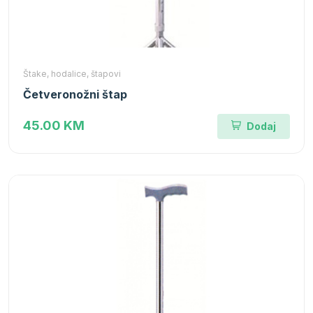
Štake, hodalice, štapovi
Četveronožni štap
45.00 KM
Dodaj