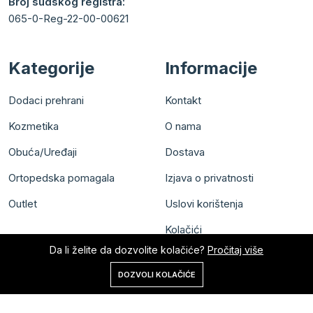
Broj sudskog registra:
065-0-Reg-22-00-00621
Kategorije
Informacije
Dodaci prehrani
Kontakt
Kozmetika
O nama
Obuća/Uređaji
Dostava
Ortopedska pomagala
Izjava o privatnosti
Outlet
Uslovi korištenja
Kolačići
Da li želite da dozvolite kolačiće?
Pročitaj više
0
DOZVOLI KOLAČIĆE
Početna
Shop
Korpa
Pretraga
Nalog