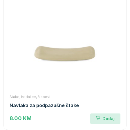
Štake, hodalice, štapovi
Navlaka za podpazušne štake
8.00 KM
Dodaj