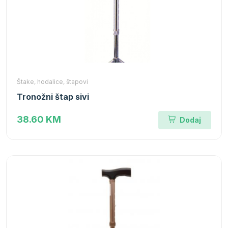
Štake, hodalice, štapovi
Tronožni štap sivi
38.60 KM
Dodaj