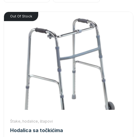
Out Of Stock
Štake, hodalice, štapovi
Hodalica sa točkićima