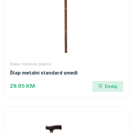
Štake, hodalice, štapovi
Štap metalni standard smeđi
29.95 KM
Dodaj