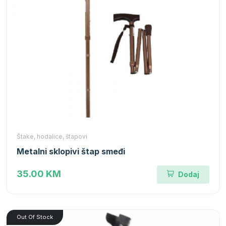
Štake, hodalice, štapovi
Metalni sklopivi štap smeđi
35.00 KM
Dodaj
Out Of Stock