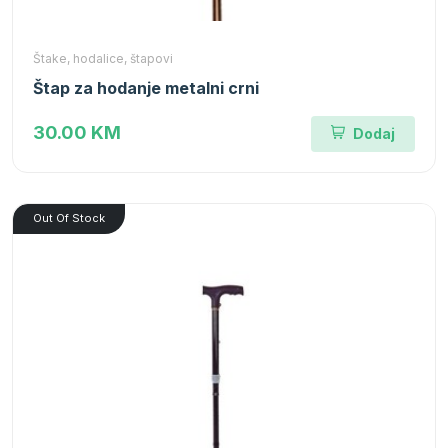
Štake, hodalice, štapovi
Štap za hodanje metalni crni
30.00 KM
Dodaj
Out Of Stock