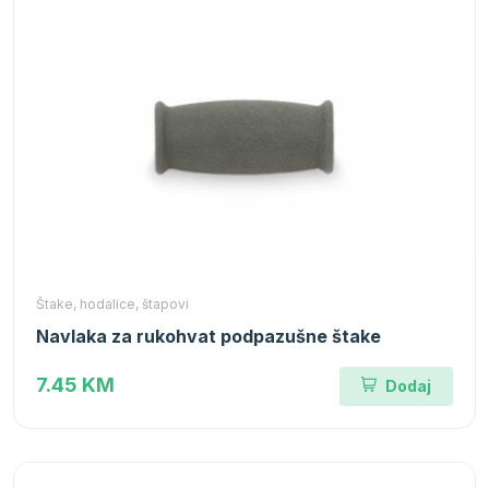
Štake, hodalice, štapovi
Navlaka za rukohvat podpazušne štake
7.45 KM
Dodaj