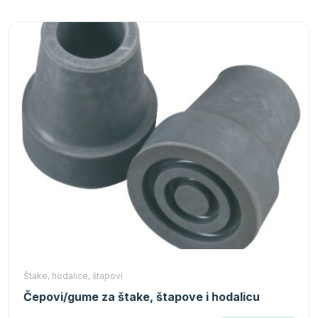
Štake, hodalice, štapovi
Čepovi/gume za štake, štapove i hodalicu