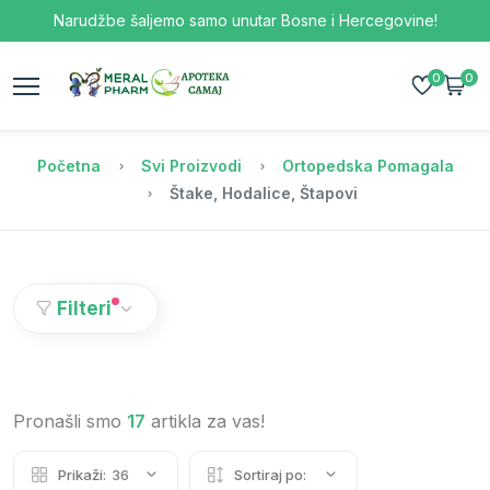
Narudžbe šaljemo samo unutar Bosne i Hercegovine!
0
0
Početna
Svi Proizvodi
Ortopedska Pomagala
Štake, Hodalice, Štapovi
Filteri
Pronašli smo
17
artikla za vas!
Prikaži:
36
Sortiraj po: