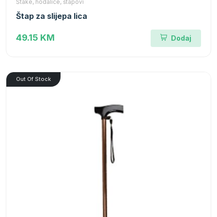
Štake, hodalice, štapovi
Štap za slijepa lica
49.15 KM
Dodaj
Out Of Stock