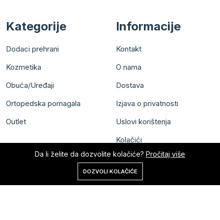
Kategorije
Informacije
Dodaci prehrani
Kontakt
Kozmetika
O nama
Obuća/Uređaji
Dostava
Ortopedska pomagala
Izjava o privatnosti
Outlet
Uslovi korištenja
Kolačići
Da li želite da dozvolite kolačiće?
Pročitaj više
0
DOZVOLI KOLAČIĆE
Početna
Shop
Korpa
Pretraga
Nalog
Sva prava zadržana © Meral Pharm d.o.o.