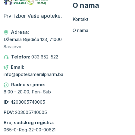
O nama
Prvi izbor Vaše apoteke.
Kontakt
O nama
Adresa:
Džemala Bijedića 123, 71000
Sarajevo
Telefon:
033 652-522
Email:
info@apotekameralpharm.ba
Radno vrijeme:
8:00 - 20:00, Pon- Sub
ID:
4203005740005
PDV:
203005740005
Broj sudskog registra:
065-0-Reg-22-00-00621