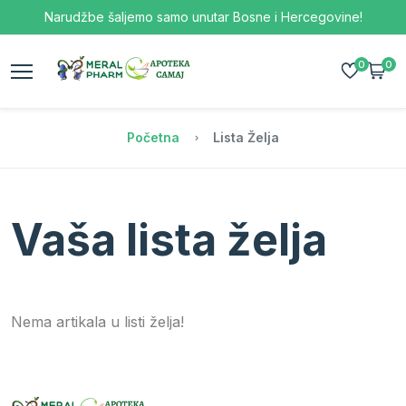
Narudžbe šaljemo samo unutar Bosne i Hercegovine!
0
0
Početna
Lista Želja
Vaša lista želja
Nema artikala u listi želja!