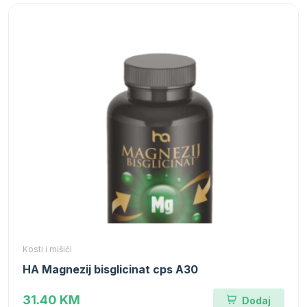
Kosti i mišići
HA Magnezij bisglicinat cps A30
31.40 KM
Dodaj