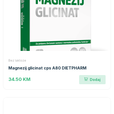
Bez laktoze
Magnezij glicinat cps A80 DIETPHARM
34.50 KM
Dodaj