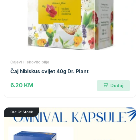
Čajevi i ljekovito bilje
Čaj hibiskus cvijet 40g Dr. Plant
6.20 KM
Dodaj
Out Of Stock