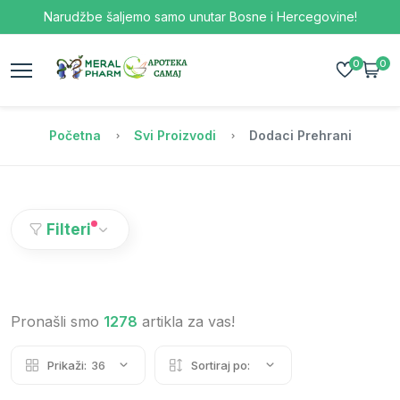
Narudžbe šaljemo samo unutar Bosne i Hercegovine!
0
0
Početna
Svi Proizvodi
Dodaci Prehrani
Filteri
Pronašli smo
1278
artikla za vas!
Prikaži:
36
Sortiraj po: