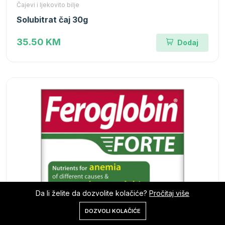
Čajevi i ljekovito bilje
Solubitrat čaj 30g
35.50 KM
Dodaj
Da li želite da dozvolite kolačiće?
Pročitaj više
0
DOZVOLI KOLAČIĆE
Početna
Shop
Korpa
Pretraga
Nalog