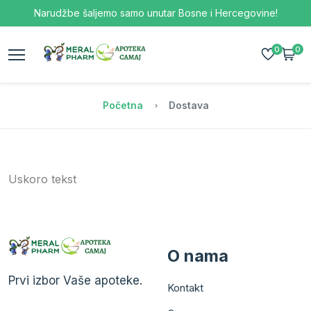
Narudžbe šaljemo samo unutar Bosne i Hercegovine!
0
0
Početna
Dostava
Uskoro tekst
O nama
Prvi izbor Vaše apoteke.
Kontakt