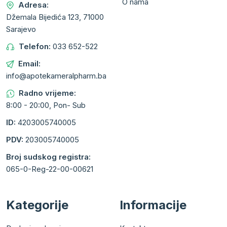
O nama
Adresa:
Džemala Bijedića 123, 71000
Sarajevo
Telefon:
033 652-522
Email:
info@apotekameralpharm.ba
Radno vrijeme:
8:00 - 20:00, Pon- Sub
ID:
4203005740005
PDV:
203005740005
Broj sudskog registra:
065-0-Reg-22-00-00621
Kategorije
Informacije