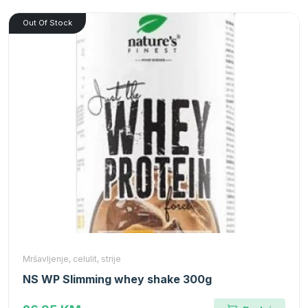
Out Of Stock
Mršavljenje, celulit, strije
NS WP Slimming whey shake 300g