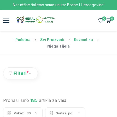
Narudžbe šaljemo samo unutar Bosne i Hercegovine!
0
0
Početna
Svi Proizvodi
Kozmetika
Njega Tijela
Filteri
Pronašli smo
185
artikla za vas!
Prikaži:
36
Sortiraj po: