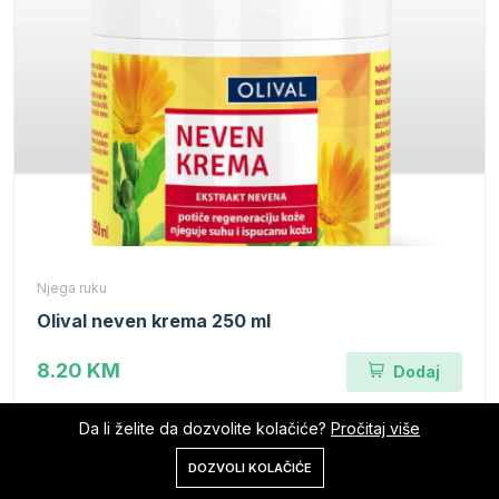
Njega ruku
Olival neven krema 250 ml
8.20 KM
Dodaj
Da li želite da dozvolite kolačiće?
Pročitaj više
0
Out Of Stock
DOZVOLI KOLAČIĆE
Početna
Shop
Korpa
Pretraga
Nalog