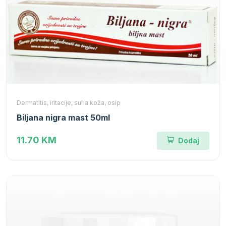
Dermatitis, iritacije, suha koža, osip
Biljana nigra mast 50ml
11.70 KM
Dodaj