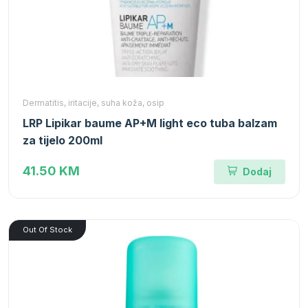
Dermatitis, iritacije, suha koža, osip
LRP Lipikar baume AP+M light eco tuba balzam
za tijelo 200ml
41.50 KM
Dodaj
Out Of Stock