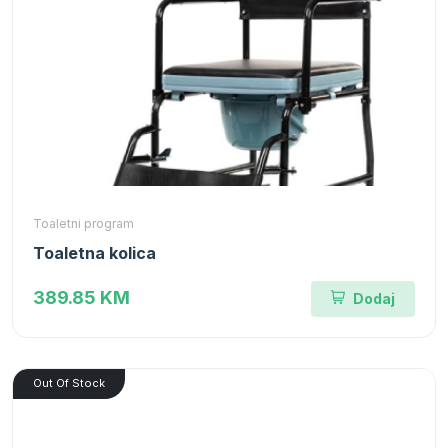
Toaletni program
Toaletna kolica
389.85 KM
Dodaj
Out Of Stock