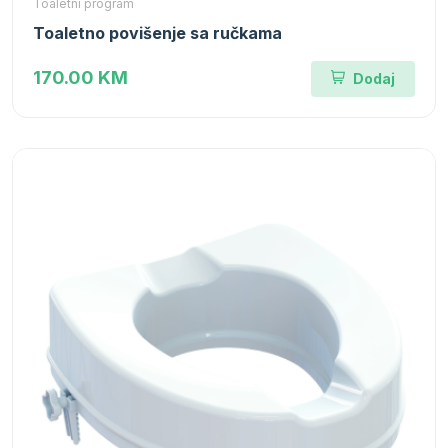
Toaletni program
Toaletno povišenje sa ručkama
170.00 KM
Dodaj