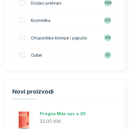
Dodaci prehrani
1198
Kozmetika
517
Ortopedske klompe i papuče
105
Outlet
25
Novi proizvodi
Pregna Max cps a 30
33.00 KM