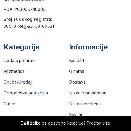
PDV:
203005740005
Broj sudskog registra:
065-0-Reg-22-00-00621
Kategorije
Informacije
Dodaci prehrani
Kontakt
Kozmetika
O nama
Obuća/Uređaji
Dostava
Ortopedska pomagala
Izjava o privatnosti
Outlet
Uslovi korištenja
Kolačići
Da li želite da dozvolite kolačiće?
Pročitaj više
0