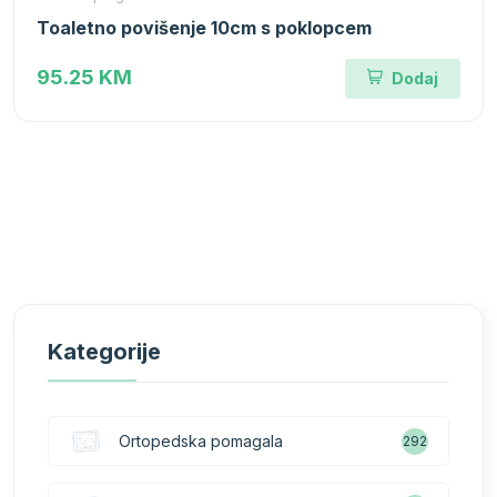
Toaletno povišenje 10cm s poklopcem
95.25 KM
Dodaj
Kategorije
Ortopedska pomagala
292