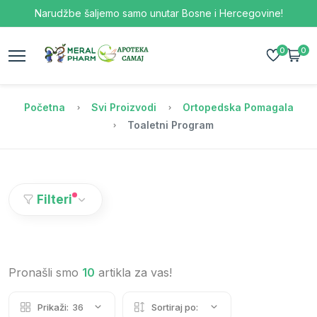
Narudžbe šaljemo samo unutar Bosne i Hercegovine!
0
0
Početna
Svi Proizvodi
Ortopedska Pomagala
Toaletni Program
Filteri
Pronašli smo
10
artikla za vas!
Prikaži:
36
Sortiraj po: