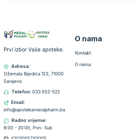
O nama
Prvi izbor Vaše apoteke.
Kontakt
O nama
Adresa:
Džemala Bijedića 123, 71000
Sarajevo
Telefon:
033 652-522
Email:
info@apotekameralpharm.ba
Radno vrijeme:
8:00 - 20:00, Pon- Sub
ID:
4203005740005