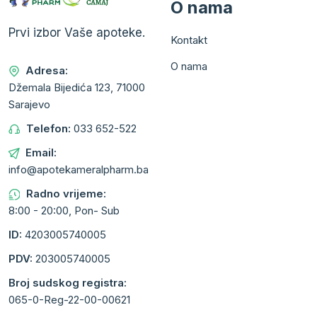
O nama
Prvi izbor Vaše apoteke.
Kontakt
O nama
Adresa:
Džemala Bijedića 123, 71000
Sarajevo
Telefon:
033 652-522
Email:
info@apotekameralpharm.ba
Radno vrijeme:
8:00 - 20:00, Pon- Sub
ID:
4203005740005
PDV:
203005740005
Broj sudskog registra:
065-0-Reg-22-00-00621