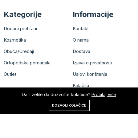
Kategorije
Informacije
Dodaci prehrani
Kontakt
Kozmetika
O nama
Obuća/Uređaji
Dostava
Ortopedska pomagala
Izjava o privatnosti
Outlet
Uslovi korištenja
Kolačići
Da li želite da dozvolite kolačiće?
Pročitaj više
0
DOZVOLI KOLAČIĆE
Početna
Shop
Korpa
Pretraga
Nalog
Sva prava zadržana © Meral Pharm d.o.o.