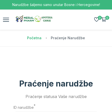
Narudžbe šaljemo samo unutar Bosne i Hercegovine!
0
0
Početna
Praćenje Narudžbe
Praćenje narudžbe
Praćenje statusa Vaše narudžbe
*
ID narudžbe