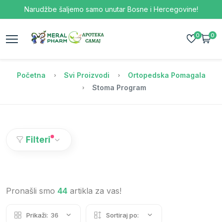
Narudžbe šaljemo samo unutar Bosne i Hercegovine!
0
0
Početna
Svi Proizvodi
Ortopedska Pomagala
Stoma Program
Filteri
Pronašli smo
44
artikla za vas!
Prikaži:
36
Sortiraj po: