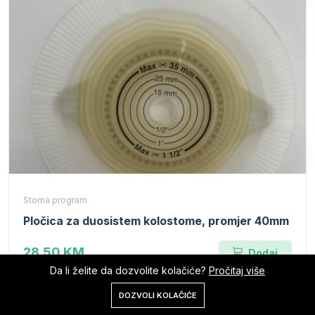
Stoma program
Pločica za duosistem kolostome, promjer 40mm
28.50 KM
Dodaj
Da li želite da dozvolite kolačiće?
Pročitaj više
0
DOZVOLI KOLAČIĆE
Početna
Shop
Korpa
Pretraga
Nalog