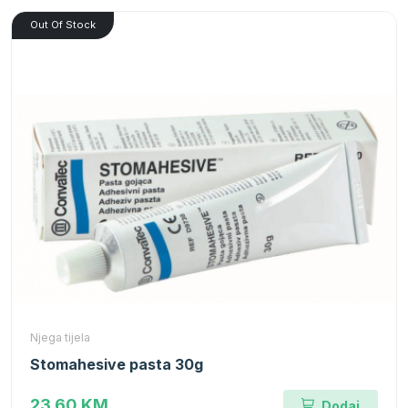
Out Of Stock
Njega tijela
Stomahesive pasta 30g
23.60 KM
Dodaj