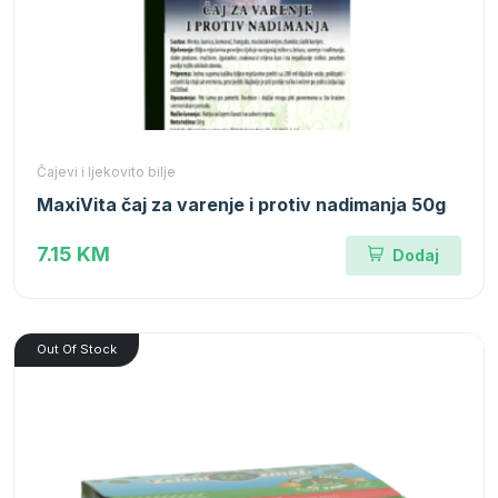
Čajevi i ljekovito bilje
MaxiVita čaj za varenje i protiv nadimanja 50g
7.15 KM
Dodaj
Out Of Stock