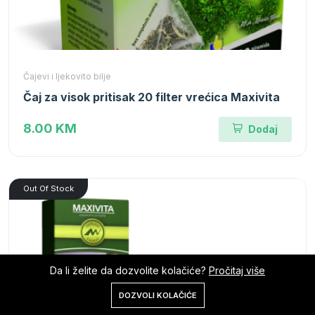
Čajevi i ljekovito bilje
Čaj za visok pritisak 20 filter vrećica Maxivita
8.00 KM
Dodaj
Out Of Stock
Da li želite da dozvolite kolačiće?
Pročitaj više
0
DOZVOLI KOLAČIĆE
Početna
Shop
Korpa
Pretraga
Nalog