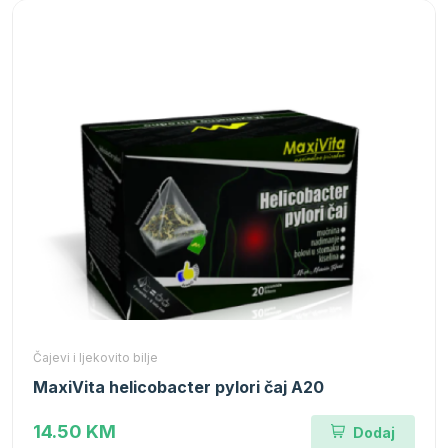
Čajevi i ljekovito bilje
MaxiVita helicobacter pylori čaj A20
14.50 KM
Dodaj