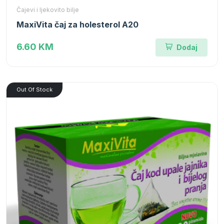
Čajevi i ljekovito bilje
MaxiVita čaj za holesterol A20
6.60 KM
Dodaj
Out Of Stock