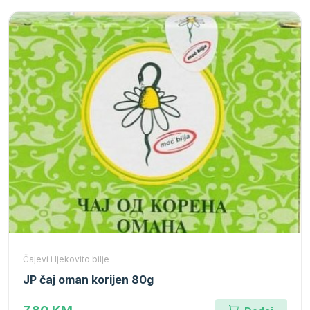
Čajevi i ljekovito bilje
JP čaj oman korijen 80g