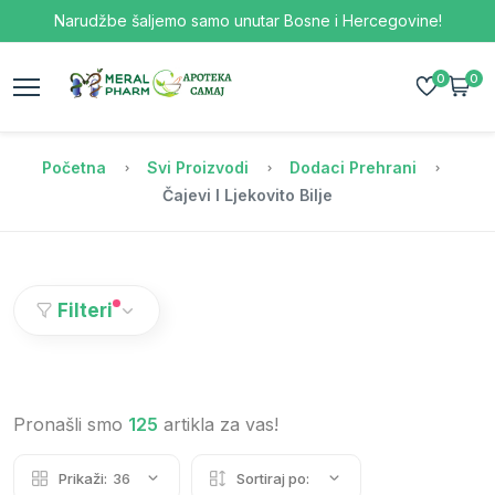
Narudžbe šaljemo samo unutar Bosne i Hercegovine!
0
0
Početna
Svi Proizvodi
Dodaci Prehrani
Čajevi I Ljekovito Bilje
Filteri
Pronašli smo
125
artikla za vas!
Prikaži:
36
Sortiraj po: