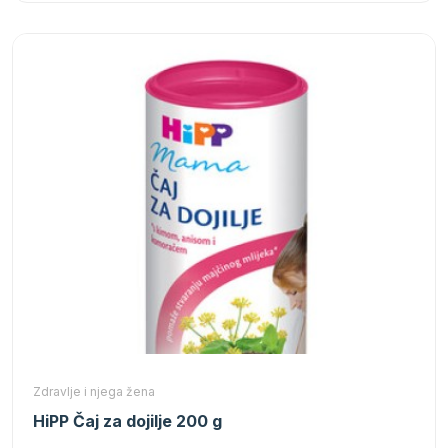
Zdravlje i njega žena
HiPP Čaj za dojilje 200 g