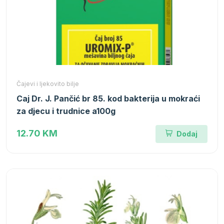
Čajevi i ljekovito bilje
Caj Dr. J. Pančić br 85. kod bakterija u mokraći
za djecu i trudnice a100g
12.70 KM
Dodaj