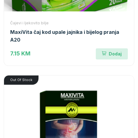
Čajevi i ljekovito bilje
MaxiVita čaj kod upale jajnika i bijelog pranja
A20
7.15 KM
Dodaj
Out Of Stock