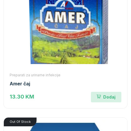
Preparati za urinarne infekcije
Amer čaj
13.30 KM
Dodaj
Out Of Stock