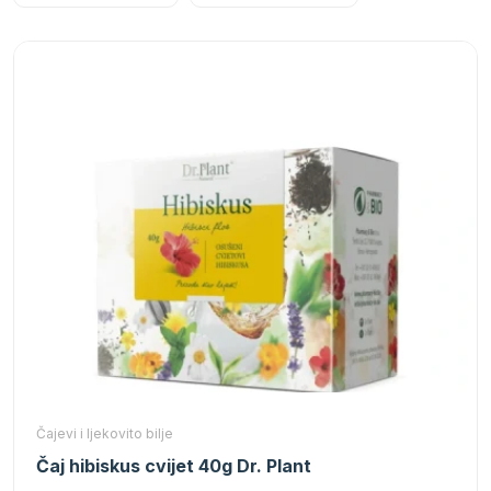
Čajevi i ljekovito bilje
Čaj hibiskus cvijet 40g Dr. Plant