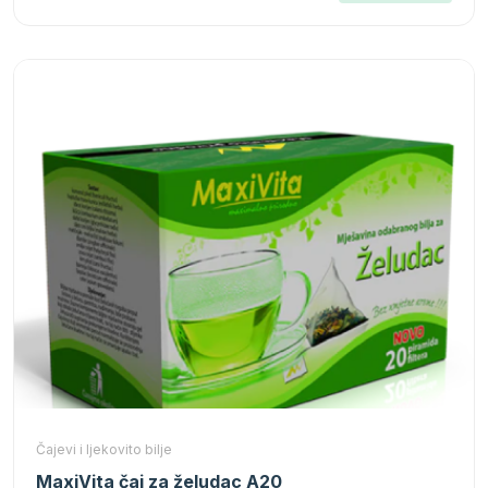
Čajevi i ljekovito bilje
MaxiVita čaj za želudac A20