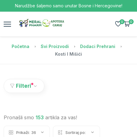
Narudžbe šaljemo samo unutar Bosne i Hercegovine!
0
0
Početna
Svi Proizvodi
Dodaci Prehrani
Kosti I Mišići
Filteri
Pronašli smo
153
artikla za vas!
Prikaži:
36
Sortiraj po: