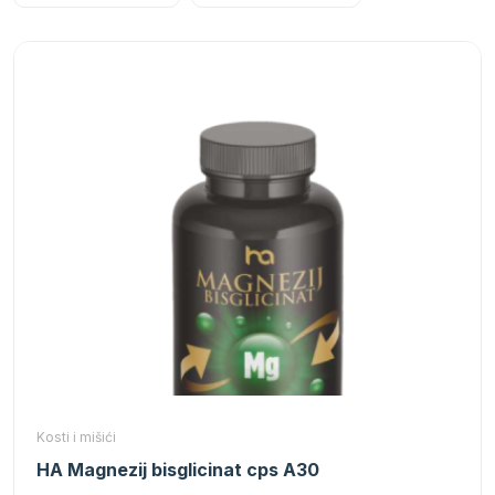
Kosti i mišići
HA Magnezij bisglicinat cps A30