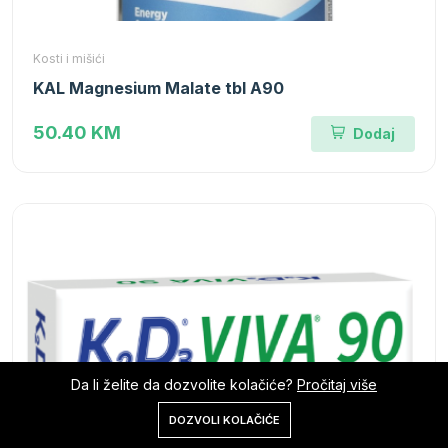
Kosti i mišići
KAL Magnesium Malate tbl A90
50.40 KM
Dodaj
Da li želite da dozvolite kolačiće?
Pročitaj više
0
DOZVOLI KOLAČIĆE
Početna
Shop
Korpa
Pretraga
Nalog