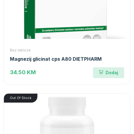
Bez laktoze
Magnezij glicinat cps A80 DIETPHARM
34.50 KM
Dodaj
Out Of Stock