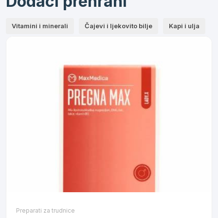
Dodaci prehrani
Vitamini i minerali
Čajevi i ljekovito bilje
Kapi i ulja
Preparati za trudnice