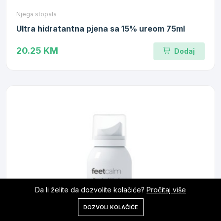
Njega stopala
Ultra hidratantna pjena sa 15% ureom 75ml
20.25 KM
Dodaj
Da li želite da dozvolite kolačiće?
Pročitaj više
0
DOZVOLI KOLAČIĆE
Početna
Shop
Korpa
Pretraga
Nalog