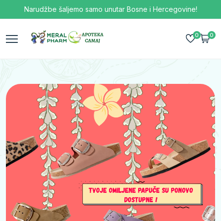
Narudžbe šaljemo samo unutar Bosne i Hercegovine!
0
0